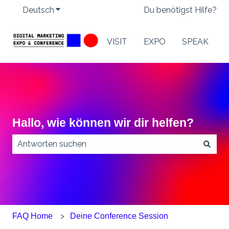
Deutsch
Untermenü für Übersetzungen anzeigen
Du benötigst Hilfe?
VISIT
EXPO
SPEAK
Hallo, wie können wir dir helfen?
Es gibt keine Vorschläge, da das Suchfeld leer ist.
FAQ Home
Deine Conference Session