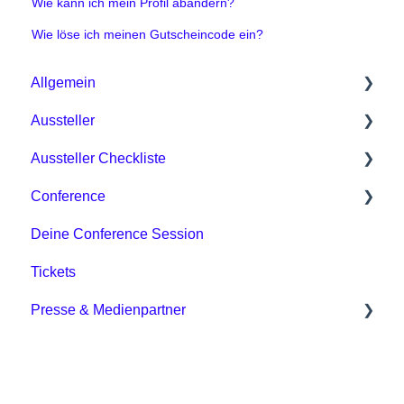
Wie kann ich mein Profil abändern?
Wie löse ich meinen Gutscheincode ein?
Allgemein
Aussteller
Allgemein / Organisatorisches
Aussteller Checkliste
Digitale Event Plattform / DMEXCO App
Pakete & Preise
Conference
Tickets & Preise
Organisatorisches / Messevorbereitung
Phase 1
Deine Conference Session
Sonstiges
Tipps für Aussteller
Phase 2
Sessions & Formate
Tickets
Digitale Event Plattform
Phase 3
Für Speaker
Presse & Medienpartner
Phase 4
Downloads
Presse