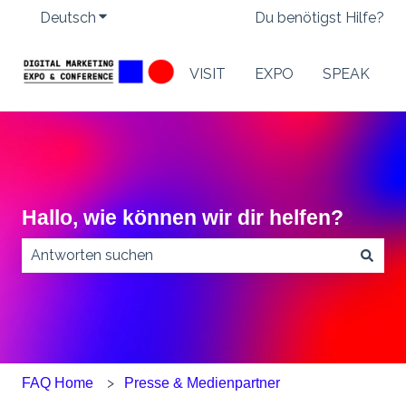
Deutsch
Untermenü für Übersetzungen anzeigen
Du benötigst Hilfe?
VISIT
EXPO
SPEAK
Hallo, wie können wir dir helfen?
Es gibt keine Vorschläge, da das Suchfeld leer ist.
FAQ Home
Presse & Medienpartner