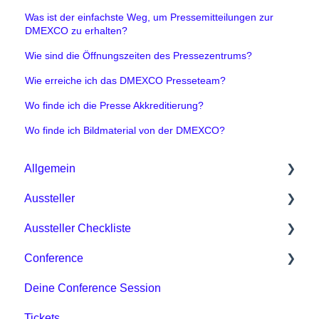
Was ist der einfachste Weg, um Pressemitteilungen zur
DMEXCO zu erhalten?
Wie sind die Öffnungszeiten des Pressezentrums?
Wie erreiche ich das DMEXCO Presseteam?
Wo finde ich die Presse Akkreditierung?
Wo finde ich Bildmaterial von der DMEXCO?
Allgemein
Aussteller
Allgemein / Organisatorisches
Aussteller Checkliste
Digitale Event Plattform / DMEXCO App
Pakete & Preise
Conference
Tickets & Preise
Organisatorisches / Messevorbereitung
Phase 1
Deine Conference Session
Sonstiges
Tipps für Aussteller
Phase 2
Sessions & Formate
Tickets
Digitale Event Plattform
Phase 3
Für Speaker