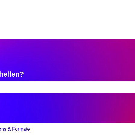
 helfen?
uchfeld leer ist.
ons & Formate