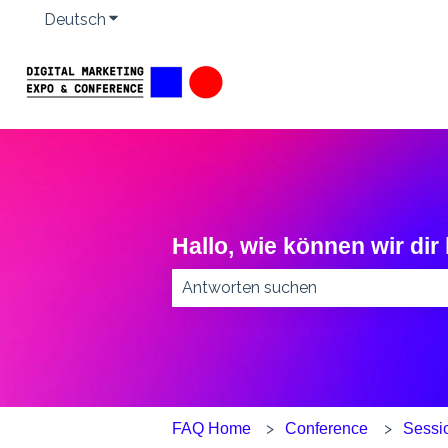
Deutsch
Untermenü für Übersetzungen anzeigen
Hallo, wie können wir dir
Es gibt keine Vorschläge, da das S
FAQ Home
Conference
Sessi