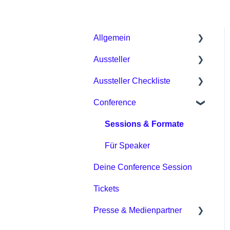
Allgemein
Aussteller
Allgemein /
Organisatorisches
Aussteller Checkliste
Pakete & Preise
Digitale Event Plattform /
Conference
Organisatorisches /
Phase 1
DMEXCO App
Messevorbereitung
Phase 2
Sessions & Formate
Tickets & Preise
Tipps für Aussteller
Phase 3
Für Speaker
Sonstiges
Digitale Event Plattform
Deine Conference Session
Phase 4
Tickets
Downloads
Presse & Medienpartner